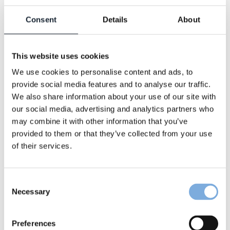
Consent
Details
About
This website uses cookies
We use cookies to personalise content and ads, to
provide social media features and to analyse our traffic.
We also share information about your use of our site with
our social media, advertising and analytics partners who
Die Bundesregierung hat neue
may combine it with other information that you’ve
Energiesparmaßnahmen beschlossen, um die
provided to them or that they’ve collected from your use
Energieversorgung der nächsten Monate
of their services.
sicherzustellen. Das heißt v.a. für die
Unternehmen Energie sparen. Die
Blue Estate
GmbH
am Standort Frankfurt macht vor, wie es
Consent
Necessary
Selection
geht:
Wir regulieren unter anderem den Durchsatz der
Preferences
Lüftungsanlagen. Während der Corona-