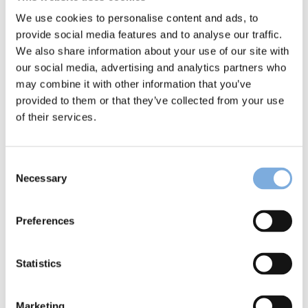
Zusammenarbeit wird ein nahtloser Übergang
We use cookies to personalise content and ads, to
in die Verwaltung des Objekts gewährleistet,
provide social media features and to analyse our traffic.
um den zukünftigen Mietern ein optimales
We also share information about your use of our site with
Nutzungserlebnis zu bieten. „Wir sind stolz
our social media, advertising and analytics partners who
darauf, dieses spannende Projekt in Reutlingen
may combine it with other information that you’ve
begleiten zu dürfen und unseren Beitrag zum
provided to them or that they’ve collected from your use
of their services.
Erfolg des Vorhabens zu leisten,“ sagt Moritz
Ramsperger, Geschäftsführer der Blue Estate
GmbH. „Durch unsere frühzeitige Einbindung
Consent
können wir sicherstellen, dass das Gebäude
Necessary
Selection
reibungslos in den Betrieb überführt wird und
die Nutzer schon frühzeitig einen
Preferences
Ansprechpartner bekommen“ Mit der
Übernahme des Property Managements setzt
die Blue Estate GmbH ein weiteres Zeichen für
Statistics
ihre Kompetenz und Verlässlichkeit in der
Immobilienbranche. Das Unternehmen wird
Marketing