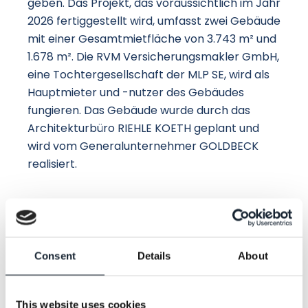
geben. Das Projekt, das voraussichtlich im Jahr
2026 fertiggestellt wird, umfasst zwei Gebäude
mit einer Gesamtmietfläche von 3.743 m² und
1.678 m². Die RVM Versicherungsmakler GmbH,
eine Tochtergesellschaft der MLP SE, wird als
Hauptmieter und -nutzer des Gebäudes
fungieren. Das Gebäude wurde durch das
Architekturbüro RIEHLE KOETH geplant und
wird vom Generalunternehmer GOLDBECK
realisiert.
Die Blue Estate GmbH ist bereits im Vorfeld als
Berater tätig und begleitet den Eigentümer bei
der Mietvertragsgestaltung. Neben dem
Consent
Details
About
Hauptmieter werden weitere Unternehmen in
das moderne Multi-Tenant-Gebäude
einziehen. Durch diese frühzeitige
This website uses cookies