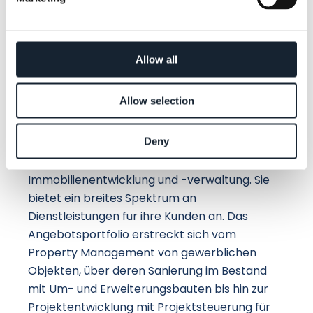
auch nach der Fertigstellung des Gebäudes
dafür sorgen, dass die Immobilie professionell
verwaltet und den höchsten Standards
Allow all
entsprechend betrieben wird.
Über die Blue Estate GmbH
Allow selection
Deny
Die Blue Estate GmbH ist ein etabliertes
Unternehmen im Bereich der
Immobilienentwicklung und -verwaltung. Sie
bietet ein breites Spektrum an
Dienstleistungen für ihre Kunden an. Das
Angebotsportfolio erstreckt sich vom
Property Management von gewerblichen
Objekten, über deren Sanierung im Bestand
mit Um- und Erweiterungsbauten bis hin zur
Projektentwicklung mit Projektsteuerung für